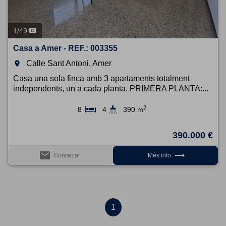
1
/
49
Casa a Amer - REF.: 003355
Calle Sant Antoni, Amer
room
Casa una sola finca amb 3 apartaments totalment
independents, un a cada planta. PRIMERA PLANTA:...
2
8
4
390 m
390.000 €
email
trending_flat
Contactar
Més info
1