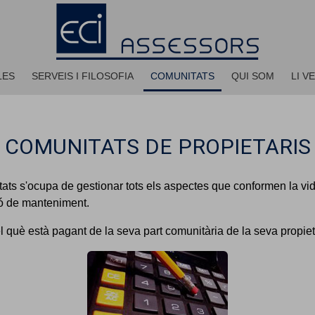
LES
SERVEIS I FILOSOFIA
COMUNITATS
QUI SOM
LI V
COMUNITATS DE PROPIETARIS
tats s'ocupa de gestionar tots els aspectes que conformen la v
ió de manteniment.
l què està pagant de la seva part comunitària de la seva propiet