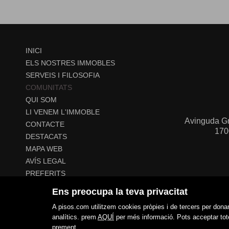
INICI
ELS NOSTRES IMMOBLES
SERVEIS I FILOSOFIA
COMUNITATS
QUI SOM
LI VENEM L'IMMOBLE
Avinguda Gr
CONTACTE
170
DESTACATS
MAPA WEB
AVÍS LEGAL
PREFERITS
POLÍTICA DE COOKIES
Ens preocupa la teva privacitat
A pisos.com utilitzem cookies pròpies i de tercers per donar
analítics. prem
AQUÍ
per més informació. Pots acceptar tote
prement