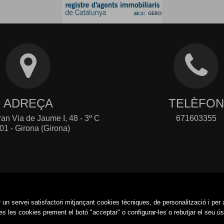
ADREÇA
TELÈFON
an Via de Jaume I, 48 - 3º C
671603355
01 - Girona (Girona)
 un servei satisfactori mitjançant cookies tècniques, de personalització i per 
s les cookies prement el botó "acceptar" o configurar-les o rebutjar el seu ús