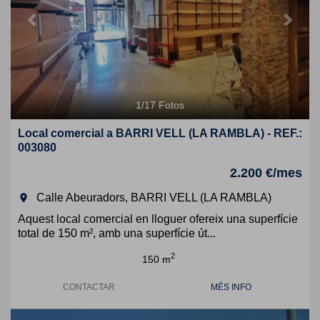
1
/
17
Fotos
Local comercial a BARRI VELL (LA RAMBLA) - REF.:
003080
2.200 €/mes
Calle Abeuradors, BARRI VELL (LA RAMBLA)
room
Aquest local comercial en lloguer ofereix una superfície
total de 150 m², amb una superfície út...
2
150 m
CONTACTAR
MÉS INFO
Previous
Next