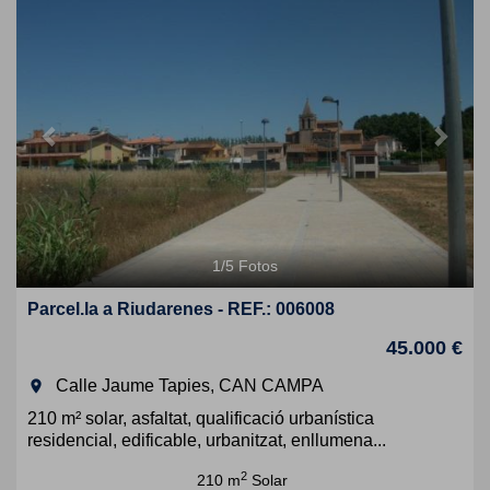
1
/
5
Fotos
Parcel.la a Riudarenes - REF.: 006008
45.000 €
Calle Jaume Tapies, CAN CAMPA
room
210 m² solar, asfaltat, qualificació urbanística
residencial, edificable, urbanitzat, enllumena...
2
210 m
Solar