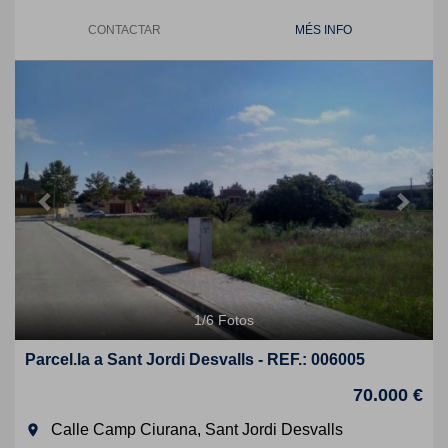
CONTACTAR
MÉS INFO
Previous
Next
1
/
6
Fotos
Parcel.la a Sant Jordi Desvalls - REF.: 006005
70.000 €
Calle Camp Ciurana, Sant Jordi Desvalls
room